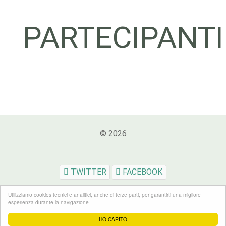
PARTECIPANTI
© 2026
TWITTER
FACEBOOK
Utilizziamo cookies tecnici e analitici, anche di terze parti, per garantirti una migliore
esperienza durante la navigazione
Powered by Anci Toscana
HO CAPITO